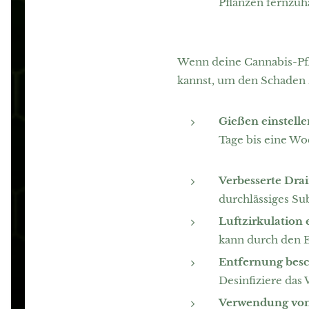
Pflanzen fernzuh
Wenn deine Cannabis-Pfla
kannst, um den Schaden z
Gießen einstelle
Tage bis eine W
Verbesserte Dra
durchlässiges Su
Luftzirkulation
kann durch den E
Entfernung besc
Desinfiziere das
Verwendung vo