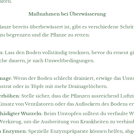
alten.
Maßnahmen bei Überwässerung
nze bereits überbewässert ist, gibt es verschiedene Schri
u begrenzen und die Pflanze zu retten:
n
: Lass den Boden vollständig trocknen, bevor du erneut gi
oche dauern, je nach Umweltbedingungen.
inage
: Wenn der Boden schlecht drainiert, erwäge das Umto
bstrat oder in Töpfe mit mehr Drainagelöchern.
 erhöhen
: Stelle sicher, dass die Pflanzen ausreichend Luftz
insatz von Ventilatoren oder das Auflockern des Bodens er
hädigter Wurzeln
: Beim Umtopfen solltest du verfaulte W
 Werkzeug, um die Ausbreitung von Krankheiten zu verhind
n Enzymen
: Spezielle Enzympräparate können helfen, ab