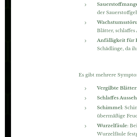
Sauerstoffmang
der Sauerstoffge
Wachstumsstör
Blätter, schlaff
Anfälligkeit für
Schädlinge, da i
Es gibt mehrere Symptom
Vergilbte Blätter
Schlaffes Ausse
Schimmel
: Sch
übermäßige Feuch
Wurzelfäule
: B
Wurzelfäule fest