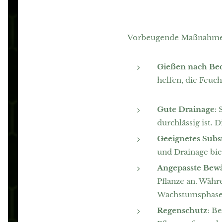
Vorbeugende Maßnahmen 
Gießen nach Be
helfen, die Feuc
Gute Drainage
:
durchlässig ist.
Geeignetes Subs
und Drainage biet
Angepasste Bewä
Pflanze an. Währ
Wachstumsphase
Regenschutz
: B