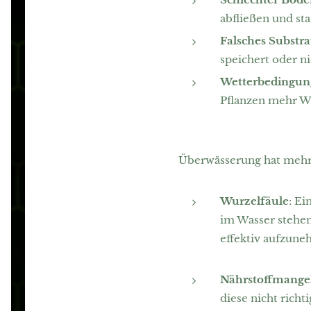
abfließen und st
Falsches Substra
speichert oder n
Wetterbedingun
Pflanzen mehr Wa
Überwässerung hat mehre
Wurzelfäule
: E
im Wasser stehen,
effektiv aufzun
Nährstoffmange
diese nicht rich