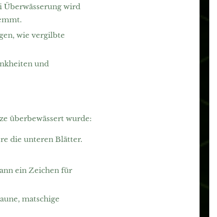
ei Überwässerung wird
hemmt.
en, wie vergilbte
rankheiten und
nze überbewässert wurde:
re die unteren Blätter.
ann ein Zeichen für
raune, matschige