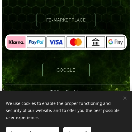
FB-MARKETPLACE
GOOGLE
TOS
Cookies
We use cookies to enable the proper functioning and
Languages
security of our website, and to offer you the best possible
English
Deutsch
user experience.