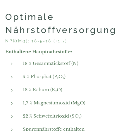
Optimale
Nährstoffversorgung
NPK(Mg): 18-5-18 (+1,7)
Enthaltene Hauptnährstoffe:
18 % Gesamtstickstoff (N)
5 % Phosphat (P₂O₅)
18 % Kalium (K₂O)
1,7 % Magnesiumoxid (MgO)
22 % Schwefeltrioxid (SO₃)
Spurennährstoffe enthalten